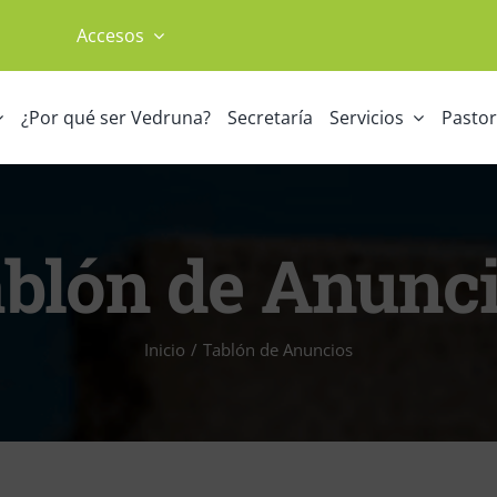
Accesos
¿Por qué ser Vedruna?
Secretaría
Servicios
Pastor
blón de Anunc
Inicio
Tablón de Anuncios