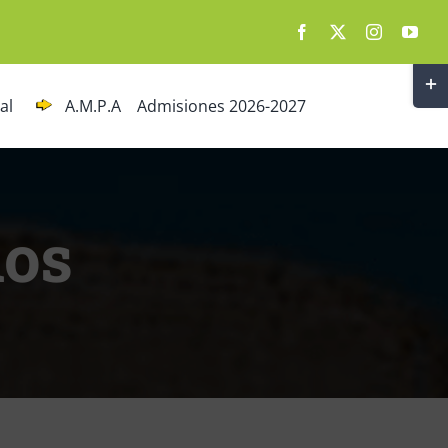
Togg
al
A.M.P.A
Admisiones 2026-2027
Slidi
Bar
Area
ios