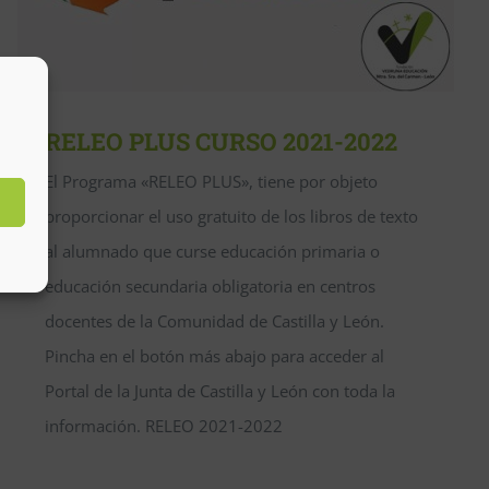
RELEO PLUS CURSO 2021-2022
El Programa «RELEO PLUS», tiene por objeto
proporcionar el uso gratuito de los libros de texto
al alumnado que curse educación primaria o
educación secundaria obligatoria en centros
docentes de la Comunidad de Castilla y León.
Pincha en el botón más abajo para acceder al
Portal de la Junta de Castilla y León con toda la
información. RELEO 2021-2022