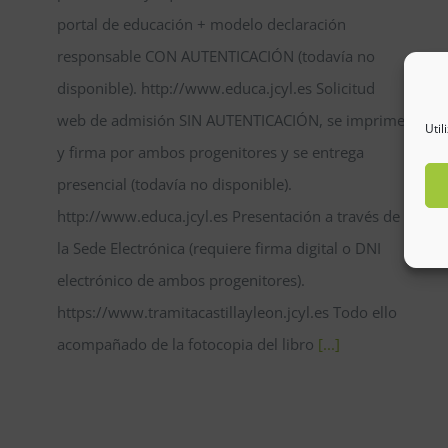
portal de educación + modelo declaración
responsable CON AUTENTICACIÓN (todavía no
disponible). http://www.educa.jcyl.es Solicitud
web de admisión SIN AUTENTICACIÓN, se imprime
Util
y firma por ambos progenitores y se entrega
presencial (todavía no disponible).
http://www.educa.jcyl.es Presentación a través de
la Sede Electrónica (requiere firma digital o DNI
electrónico de ambos progenitores).
https://www.tramitacastillayleon.jcyl.es Todo ello
acompañado de la fotocopia del libro
[...]