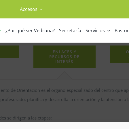
Accesos
¿Por qué ser Vedruna?
Secretaría
Servicios
Pastor
ENLACES Y
O
RECURSOS DE
INTERÉS
ento de Orientación es el órgano especializado del centro que ap
profesorado, planifica y desarrolla la orientación y la atención a l
des se dirigen a las etapas: