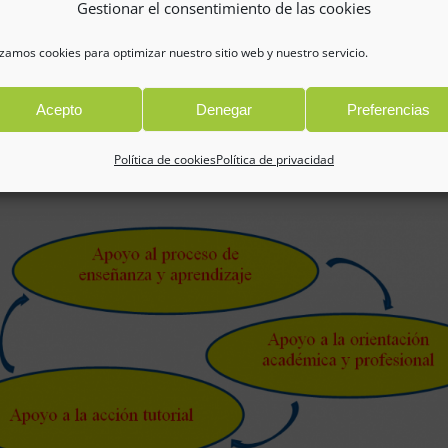
Gestionar el consentimiento de las cookies
ión Infantil
ción Primaria
izamos cookies para optimizar nuestro sitio web y nuestro servicio.
ción Secundaria Obligatoria
Acepto
Denegar
Preferencias
es lograr la formación integral de todo el alumnado.
Política de cookies
Política de privacidad
s interrelacionados: