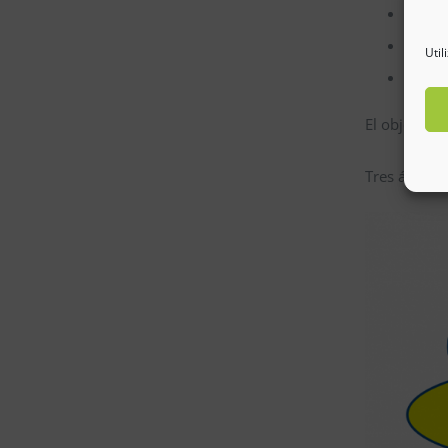
Educac
Educa
Util
Educa
El objetivo 
Tres ámbito