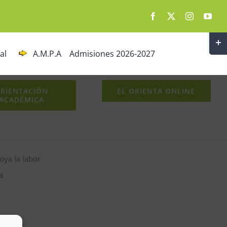
Togg
al
A.M.P.A
Admisiones 2026-2027
Slidi
Bar
Area
RIENTACIÓN
EL ORIENTA ONLINE
ACADÉMICA
oya la labor
a