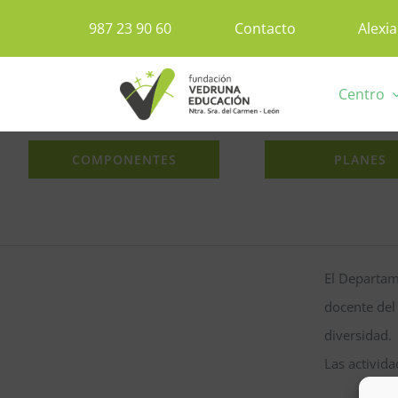
Saltar
987 23 90 60
Contacto
Alexia
al
contenido
Centro
COMPONENTES
PLANES
El Departam
docente del 
diversidad.
Las activida