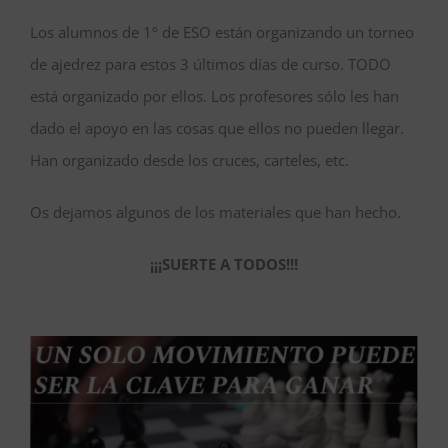
Secretaría
Los alumnos de 1º de ESO están organizando un torneo
de ajedrez para estos 3 últimos días de curso. TODO
Servicios
está organizado por ellos. Los profesores sólo les han
dado el apoyo en las cosas que ellos no pueden llegar.
Pastoral
Han organizado desde los cruces, carteles, etc.
A.M.P.A
Os dejamos algunos de los materiales que han hecho.
¡¡¡SUERTE A TODOS!!!
Admisiones 2026-2027