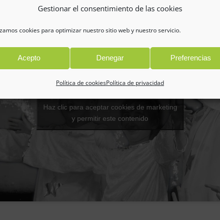
Gestionar el consentimiento de las cookies
izamos cookies para optimizar nuestro sitio web y nuestro servicio.
Acepto
Denegar
Preferencias
Política de cookies
Política de privacidad
Haz clic para aceptar cookies de marketing
y permitir este contenido