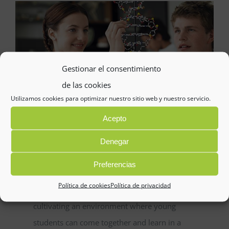
Secretaría
Servicios
Gestionar el consentimiento
Pastoral
de las cookies
Utilizamos cookies para optimizar nuestro sitio web y nuestro servicio.
A.M.P.A
Acepto
Admisiones 2026-2027
Denegar
Biology
Preferencias
Natural Sciences
Política de cookies
Política de privacidad
Our modern institution is interested in
cultivating an environment where young
students can come together and learn in a